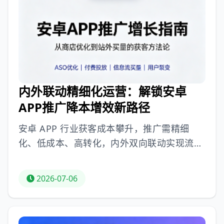
测竞品动态。ASO优化拼细节与体系，避开误
区、建立优化机制，才能稳定抢占自然流量，
构筑产品增长优势。
内外联动精细化运营：解锁安卓
APP推广降本增效新路径
安卓 APP 行业获客成本攀升，推广需精细
化、低成本、高转化，内外双向联动实现流量
效益最大化。具体策略包括：上架前做好应用
详情页基础优化，如 ICON 与标题抓客、截图
2026-07-06
与预览视频展示痛点场景、应用描述布局关键
词；商店内结合 ASO 优化和精准付费投放，
ASO 挖掘关键词、维护评论评分，付费按用