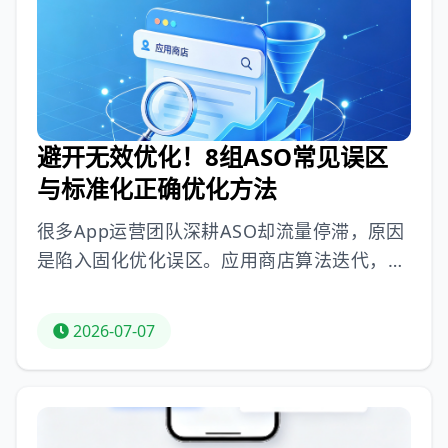
ASO 优化高阶比拼流量精准度和权重纯度，
2026 年精细化运营应重精准、求维稳，洗净
垃圾流量以守住自然流量基本盘。
避开无效优化！8组ASO常见误区
与标准化正确优化方法
很多App运营团队深耕ASO却流量停滞，原因
是陷入固化优化误区。应用商店算法迭代，精
细化、标准化运营更重要。文章梳理八大ASO
误区及对应方法：关键词勿盲目堆量，应选精
2026-07-07
准词；标题要含功能词打通流量入口；副标题
复用高价值关键词；描述遵循“先价值、后功
能”逻辑；素材需专业设计；版本更新同步优
化元数据；数据监测兼顾排名与转化；每月监