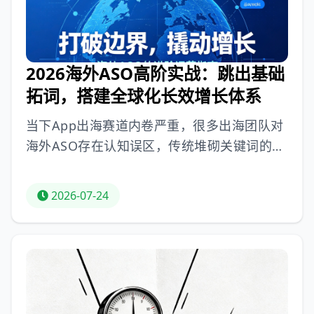
养权重、稳步塑标签，精细化运营才能让新
2026海外ASO高阶实战：跳出基础
拓词，搭建全球化长效增长体系
当下App出海赛道内卷严重，很多出海团队对
海外ASO存在认知误区，传统堆砌关键词的浅
层优化在2026年双平台算法迭代后失效。海外
高阶ASO是全周期增长战略，付费投放是短期
2026-07-24
增量，ASO自然增长是长期底盘。要重塑认
知，遵循全球化统一标准+地域差异化适配的
双轨模型；高阶关键词运营要搭建用户意图场
景矩阵；元数据优化兼顾算法与用户心理；视
觉素材本地化消除文化折扣；口碑评价运维用
用户内容反哺权重；打破商店围墙，实现全域