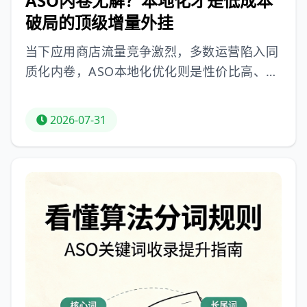
ASO内卷无解？本地化才是低成本
破局的顶级增量外挂
当下应用商店流量竞争激烈，多数运营陷入同
质化内卷，ASO本地化优化则是性价比高、竞
争小的核心增长杠杆。真正的ASO本地化绝非
简单翻译，而是适配区域搜索习惯等的全域优
2026-07-31
化。其是唯一“零内卷”的ASO增量渠道，可独
立索引关键词扩容词库、以低难度收割流量、
累积权重复利。App Store与Google Play的
本地化索引逻辑和优化体系不同。做好多语种
ASO本地化，要遵循“先搜词、再适配、后迭
代”流程，即先调研锁定本土关键词，再进行
母语级语义适配，最后迭代优化沉淀权重。本
地化是当下ASO顶级增长外挂，能突破流量瓶
颈