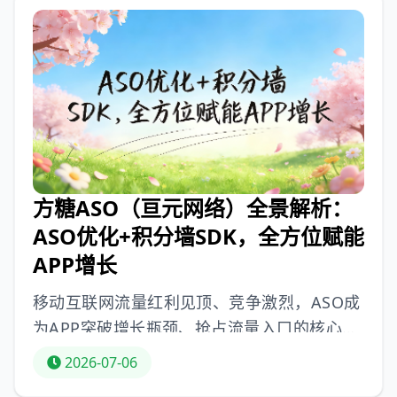
式，即信息流广告SDK、任务广告SDK、积分
激励系统、会员订阅，还补充适配特定场景的
CPT广告位变现形式，并结合实操技巧与避坑
要点，助力开发商快速打通变现闭环。
方糖ASO（亘元网络）全景解析：
ASO优化+积分墙SDK，全方位赋能
APP增长
移动互联网流量红利见顶、竞争激烈，ASO成
为APP突破增长瓶颈、抢占流量入口的核心手
段。超70%用户通过应用商店搜索获取新应
2026-07-06
用，专业ASO优化可使应用关键词覆盖量大幅