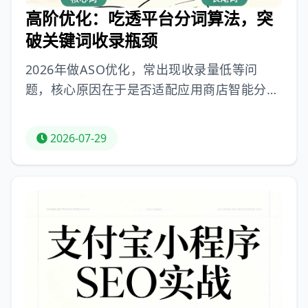
高阶优化：吃透平台分词算法，突
破关键词收录瓶颈
2026年做ASO优化，常出现收录量低等问
题，核心原因在于是否适配应用商店智能分词
算法。主流应用商店以语义分词索引为核心收
录逻辑，抓取App多板块内容，拆分为五类语
2026-07-29
义单元，遵循“近距、语义、纯净优先”原则。
常见的3个分词错误包括强行拼接热词、重复
堆砌核心词、跨赛道词汇混搭，会导致收录
差。给出高收录分词优化万能公式“固定核心
主词+场景修饰词+用户痛点词+差异化特色
词”，四大要点为核心主词固定、短句分层、
词汇强关联、微调修饰词。如今ASO优化进入
精细化时代，吃透分词规则、用结构化文案适