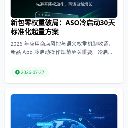
户运维赋能，用正向行为数据加权；六是生态
矩阵联动，生活号内容反哺；七是规避官方合
规红线。如今其 SE
新包零权重破局：ASO冷启动30天
标准化起量方案
2026 年应用商店风控与语义权重机制收紧，
新品 App 冷启动操作规范至关重要。冷启动
有 30 天算法观察期，很多新手运营起量难是
因操作不规范，如上线堆砌高热大词、频繁改
2026-07-27
元数据与素材、盲目冲量致数据波动，会被标
记为「低质应用」。合规起量应分三阶段：1 -
7 天标签固化期，稳底盘定赛道；7 - 15 天长
尾放量期，铺收录积流量；15 - 30 天核心攻
坚期，提词级破流量上限。冷启动要做好四大
核心动作：小批量迭代词库、用高差异化素
材、维持平稳数据曲线、清退无效词汇。合规