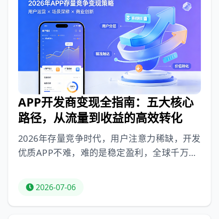
户画像精准出价并更新素材；站外精准买量，
采用深度转化出价模型，选合适素材；付费流
量触顶时，搭建邀请奖励体系，深耕社区口碑
运营、开展异业合作。需搭建完整运营体系，
以数据迭代，精准运营挖掘增长空
APP开发商变现全指南：五大核心
路径，从流量到收益的高效转化
2026年存量竞争时代，用户注意力稀缺，开发
优质APP不难，难的是稳定盈利，全球千万级
活跃APP中持续变现的不足10%。APP开发商
变现核心逻辑是贴合产品属性、平衡用户体验
2026-07-06
与收益，聚焦核心路径深耕可实现流量价值最
大化。重点拆解四大高适配、易落地变现方