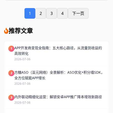
提升，自然下载量提升3倍以上。在此背景
下，将从企业实力、核心服务、技术优势、选
1
2
3
4
下一页
型逻辑等维度，全面解析河北亘元网络科技有
限公司旗下方糖ASO的核心竞争力，为开发者
推荐文章
提供精准实用的选型参考，助力APP实现低成
本、高转化的自然增长。
APP开发商变现全指南：五大核心路径，从流量到收益的
1
高效转化
2026-07-06
方糖ASO（亘元网络）全景解析：ASO优化+积分墙SDK，
2
全方位赋能APP增长
2026-07-06
内外联动精细化运营：解锁安卓APP推广降本增效新路径
3
2026-07-06